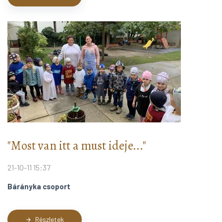
"Most van itt a must ideje..."
21-10-11 15:37
Bárányka csoport
Részletek
arrow_forward