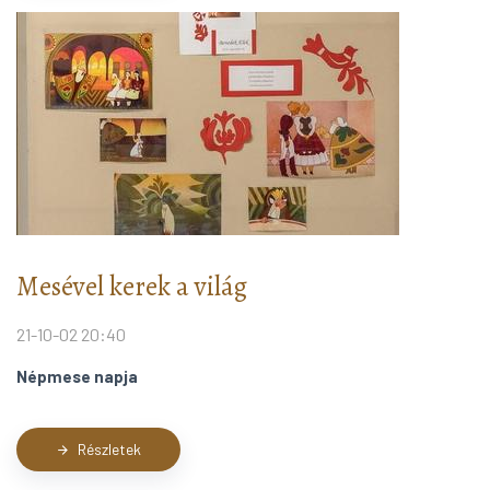
Mesével kerek a világ
21-10-02 20:40
Népmese napja
Részletek
arrow_forward