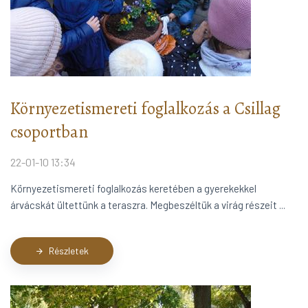
Környezetismereti foglalkozás a Csillag
csoportban
22-01-10 13:34
Környezetismereti foglalkozás keretében a gyerekekkel
árvácskát ültettünk a teraszra. Megbeszéltük a virág részeit ...
Részletek
arrow_forward