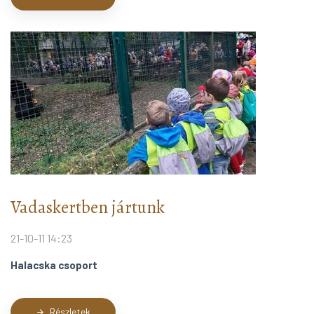
Vadaskertben jártunk
21-10-11 14:23
Halacska csoport
Részletek
arrow_forward