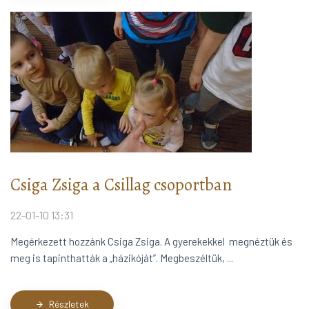
Csiga Zsiga a Csillag csoportban
22-01-10 13:31
Megérkezett hozzánk Csiga Zsiga. A gyerekekkel megnéztük és
meg is tapinthatták a „házikóját”. Megbeszéltük, ...
Részletek
arrow_forward