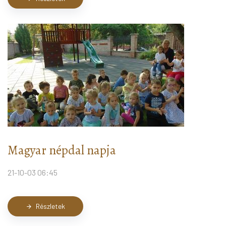
Magyar népdal napja
21-10-03 06:45
Részletek
arrow_forward