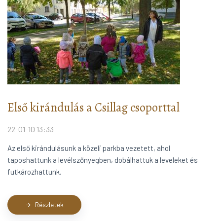
Első kirándulás a Csillag csoporttal
22-01-10 13:33
Az első kirándulásunk a közeli parkba vezetett, ahol
taposhattunk a levélszőnyegben, dobálhattuk a leveleket és
futkározhattunk.
Részletek
arrow_forward