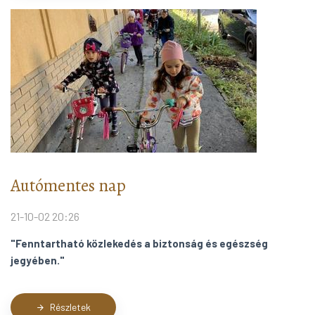
Autómentes nap
21-10-02 20:26
"Fenntartható közlekedés a biztonság és egészség
jegyében."
Részletek
arrow_forward