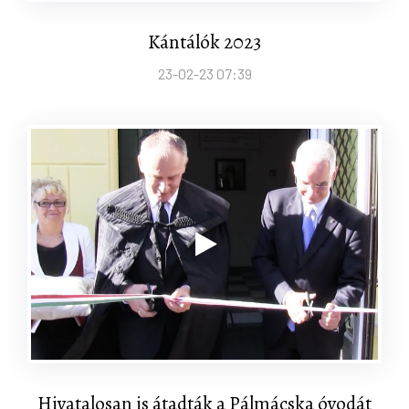
Kántálók 2023
23-02-23 07:39
Hivatalosan is átadták a Pálmácska óvodát