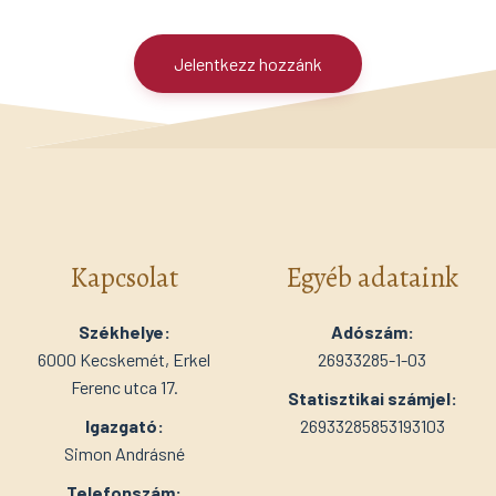
Jelentkezz hozzánk
Kapcsolat
Egyéb adataink
Székhelye:
Adószám:
6000 Kecskemét, Erkel
26933285-1-03
Ferenc utca 17.
Statisztikai számjel:
Igazgató:
26933285853193103
Simon Andrásné
Telefonszám: