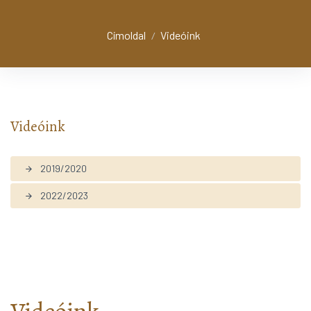
Címoldal
Videóink
/
Videóink
2019/2020
arrow_forward
2022/2023
arrow_forward
Videóink