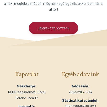
a neki megfelelő módon, még ha megöregszik, akkor sem tér el
attól!
Jelentkezz hozzánk
Kapcsolat
Egyéb adataink
Székhelye:
Adószám:
6000 Kecskemét, Erkel
26933285-1-03
Ferenc utca 17.
Statisztikai számjel:
Igazgató:
26933285853193103