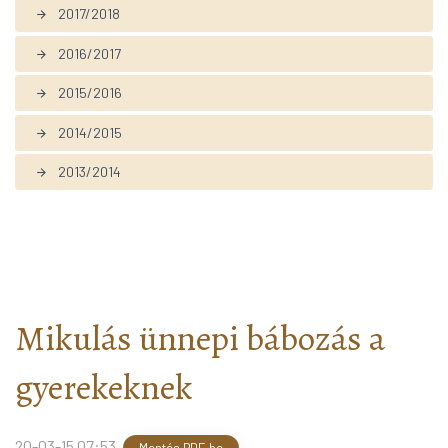
2017/2018
arrow_forward
2016/2017
arrow_forward
2015/2016
arrow_forward
2014/2015
arrow_forward
2013/2014
arrow_forward
Mikulás ünnepi bábozás a
gyerekeknek
20-03-15 07:53
,
Mentés PDF-be