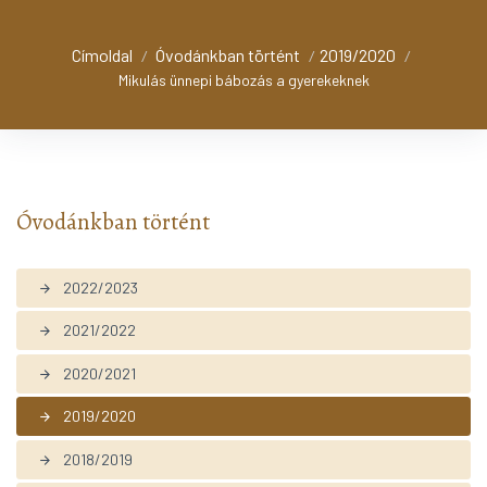
Címoldal
Óvodánkban történt
2019/2020
/
/
/
Mikulás ünnepi bábozás a gyerekeknek
Óvodánkban történt
2022/2023
arrow_forward
2021/2022
arrow_forward
2020/2021
arrow_forward
2019/2020
arrow_forward
2018/2019
arrow_forward