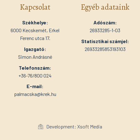
Kapcsolat
Egyéb adataink
Székhelye:
Adószám:
6000 Kecskemét, Erkel
26933285-1-03
Ferenc utca 17.
Statisztikai számjel:
Igazgató:
26933285853193103
Simon Andrásné
Telefonszám:
+36-76/800 024
E-mail:
palmacska@krek.hu
Development: Xsoft Media