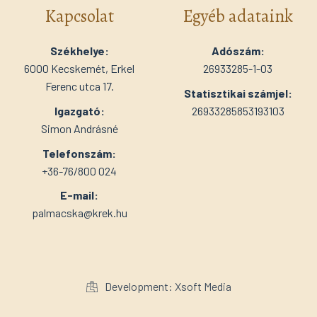
Kapcsolat
Egyéb adataink
Székhelye:
Adószám:
6000 Kecskemét, Erkel
26933285-1-03
Ferenc utca 17.
Statisztikai számjel:
Igazgató:
26933285853193103
Simon Andrásné
Telefonszám:
+36-76/800 024
E-mail:
palmacska@krek.hu
Development: Xsoft Media