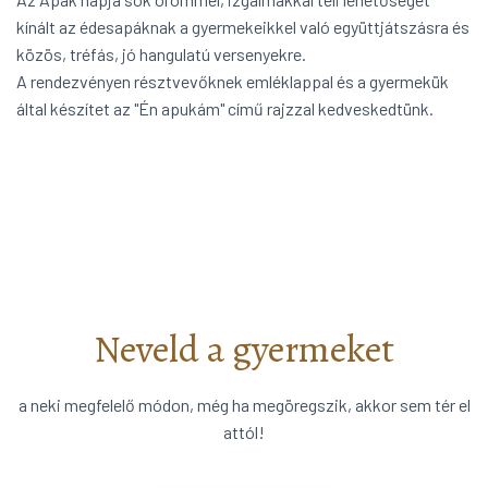
kínált az édesapáknak a gyermekeikkel való együttjátszásra és
közös, tréfás, jó hangulatú versenyekre.
A rendezvényen résztvevőknek emléklappal és a gyermekük
által készítet az "Én apukám" című rajzzal kedveskedtünk.
Neveld a gyermeket
a neki megfelelő módon, még ha megöregszik, akkor sem tér el
attól!