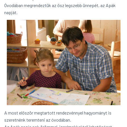
Óvodában megrendeztük az ősz legszebb ünnepét, az Apák
napját.
A most először megtartott rendezvénnyel hagyományt is
szeretnénk teremteni az óvodában.
Az Apák napja sok örömmel, izgalmakkal teli lehetőséget