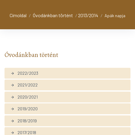
Címoldal
Óvodánkban történt
2013/2014
/
/
/
Apák napja
Óvodánkban történt
2022/2023
arrow_forward
2021/2022
arrow_forward
2020/2021
arrow_forward
2019/2020
arrow_forward
2018/2019
arrow_forward
2017/2018
arrow_forward