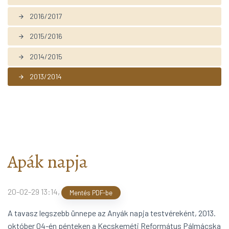
2016/2017
arrow_forward
2015/2016
arrow_forward
2014/2015
arrow_forward
2013/2014
arrow_forward
Apák napja
20-02-29 13:14
,
Mentés PDF-be
A tavasz legszebb ünnepe az Anyák napja testvéreként, 2013.
október 04-én pénteken a Kecskeméti Református Pálmácska