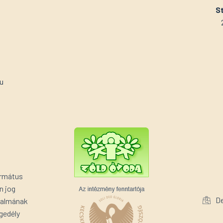
St
u
ormátus
n jog
De
rtalmának
gedély