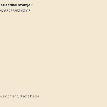
atisztikai számjel:
26933285853193103
velopment: Xsoft Media