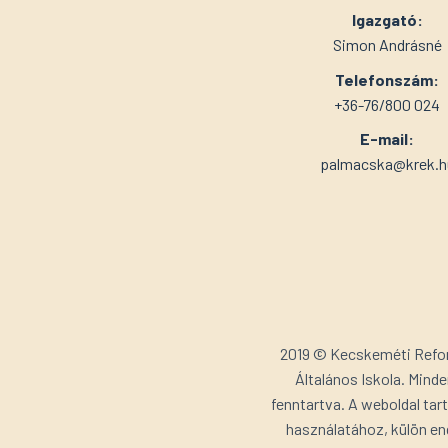
Igazgató:
Simon Andrásné
Telefonszám:
+36-76/800 024
E-mail:
palmacska@krek.h
2019 © Kecskeméti Ref
Általános Iskola. Minde
fenntartva. A weboldal ta
használatához, külön en