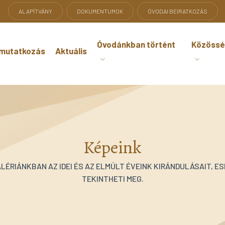
ALAPÍTVÁNY
DOKUMENTUMOK
ÓVODAI BEIRATKOZÁS
Óvodánkban történt
Közössé
mutatkozás
Aktuális
Képeink
LÉRIÁNKBAN AZ IDEI ÉS AZ ELMÚLT ÉVEINK KIRÁNDULÁSAIT, E
TEKINTHETI MEG.